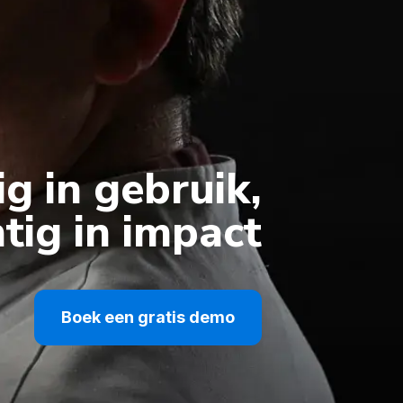
g in gebruik,
tig in impact
Boek een gratis demo