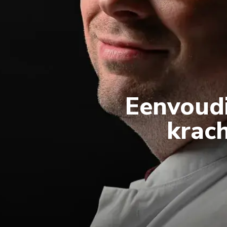
Eenvoudi
krach