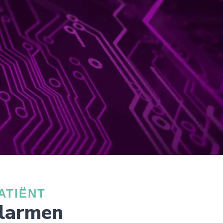
ATIËNT
alarmen