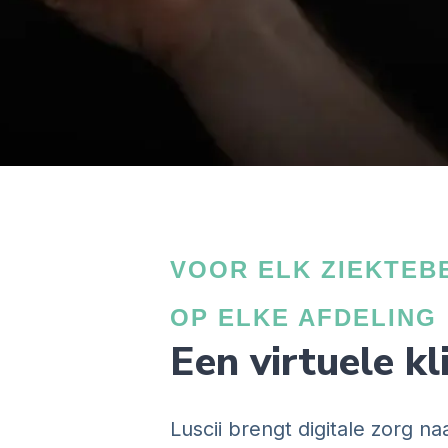
VOOR ELK ZIEKTEB
OP ELKE AFDELING
Een virtuele kl
Luscii brengt digitale zorg n