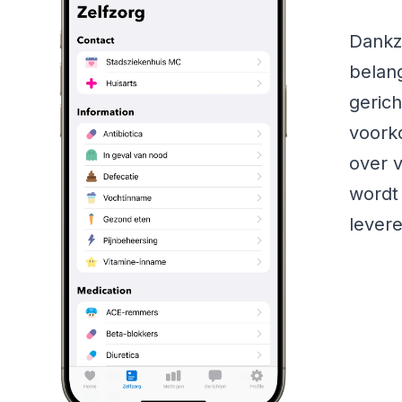
Dankzi
belan
geric
voork
over v
wordt
levere