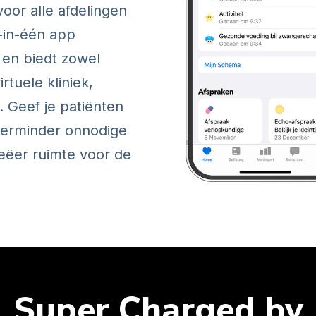
or alle afdelingen
-in-één app
 en biedt zowel
rtuele kliniek,
. Geef je patiënten
verminder onnodige
eëer ruimte voor de
Super Charged by