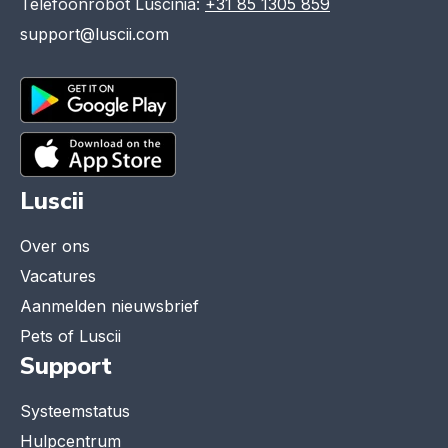
Telefoonrobot Luscinia:
+31 85 1305 859
support@luscii.com
Luscii
Over ons
Vacatures
Aanmelden nieuwsbrief
Pets of Luscii
Support
Systeemstatus
Hulpcentrum