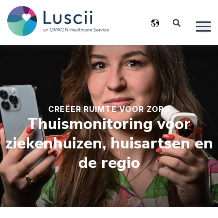
CREËER RUIMTE VOOR ZORG
Thuismonitoring voor
ziekenhuizen, huisartsen en
de regio